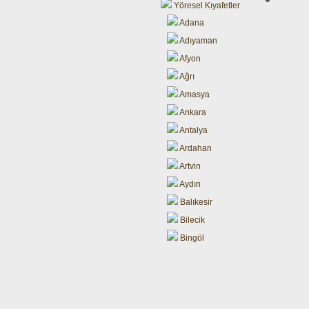
Yöresel Kıyafetler
Adana
Adıyaman
Afyon
Ağrı
Amasya
Ankara
Antalya
Ardahan
Artvin
Aydın
Balıkesir
Bilecik
Bingöl
Bitlis
Bolu
Burdur