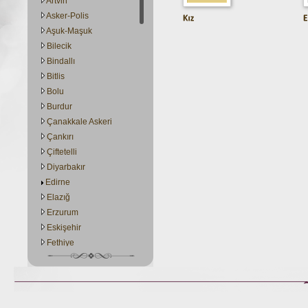
Artvin
Asker-Polis
Aşuk-Maşuk
Bilecik
Bindallı
Bitlis
Bolu
Burdur
Çanakkale Askeri
Çankırı
Çiftetelli
Diyarbakır
Edirne
Elazığ
Erzurum
Eskişehir
Fethiye
GaziAntep
Giresun
Gümüşhane
Hacivat-Karagöz