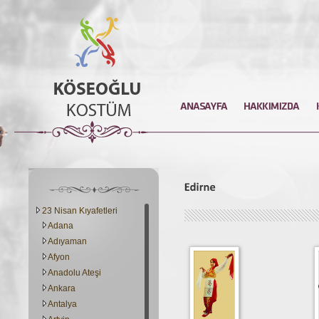
23 Nisan Kıyafetleri
Adana
Adıyaman
Afyon
Anadolu Ateşi
Ankara
Antalya